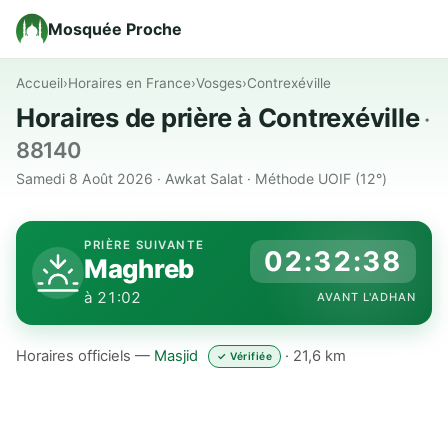
Mosquée Proche
Accueil
›
Horaires en France
›
Vosges
›
Contrexéville
Horaires de prière à Contrexéville
·
88140
Samedi 8 Août 2026 · Awkat Salat · Méthode UOIF (12°)
PRIÈRE SUIVANTE
02:32:37
Maghreb
à 21:02
AVANT L'ADHAN
Horaires officiels —
Masjid
· 21,6 km
✓ Vérifiée