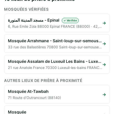
MOSQUÉES VÉRIFIÉES
مسجد المدينة المنورة - Epinal
✓ Vérifiée
→
6, Rue Emile Zola 88000 Epinal FRANCE (88000) · 42,3 km
Mosquée Arrahmane - Saint-loup-sur-semouse
✓ Véri
→
33 rue des Ballastières 70800 Saint-loup-sur-semouse France (70800) · 44,1 km
Mosquée Assalam de Luxeuil Les Bains - Luxeuil-les-bains
→
21 rue Anatole France 70300 Luxeuil-les-bains FRANCE (70300) · 53,3 km
AUTRES LIEUX DE PRIÈRE À PROXIMITÉ
Mosquée At-Tawbah
→
71 Route d'Outrancourt (88140)
Mosquée