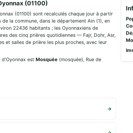
 Oyonnax (01100)
In
yonnax (01100) sont recalculés chaque jour à partir
Pop
de la commune, dans le département Ain (1), en
Co
iron 22436 habitants ; les Oyonnaxiens de
Dé
es des cinq prières quotidiennes — Fajr, Dohr, Asr,
Mo
 et salles de prière les plus proches, avec leur
Ims
re d'Oyonnax est
Mosquée
(mosquée), Rue de
→
→