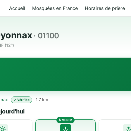
Accueil
Mosquées en France
Horaires de prière
 Oyonnax
· 01100
F (12°)
nnax
· 1,7 km
✓ Vérifiée
jourd'hui