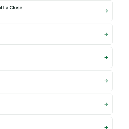
l La Cluse
→
→
→
→
→
→