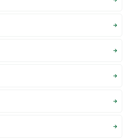
→
→
→
→
→