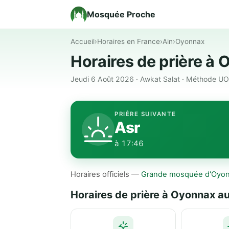
Mosquée Proche
Accueil
›
Horaires en France
›
Ain
›
Oyonnax
Horaires de prière à
Jeudi 6 Août 2026 · Awkat Salat · Méthode UOI
PRIÈRE SUIVANTE
Asr
à 17:46
Horaires officiels —
Grande mosquée d'Oyo
Horaires de prière à Oyonnax au