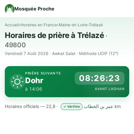
Mosquée Proche
Accueil
›
Horaires en France
›
Maine-et-Loire
›
Trélazé
Horaires de prière à Trélazé
·
49800
Vendredi 7 Août 2026 · Awkat Salat · Méthode UOIF (12°)
PRIÈRE SUIVANTE
08:26:22
Dohr
à 14:06
AVANT L'ADHAN
Horaires officiels —
عمر بن الخطاب
· 22,8 km
✓ Vérifiée