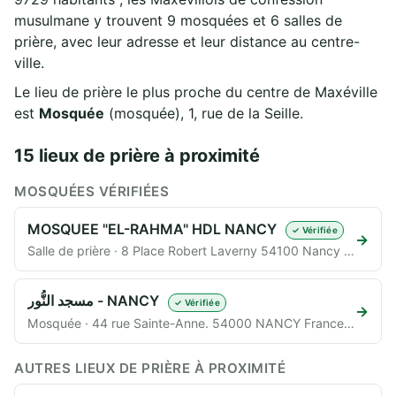
musulmane y trouvent 9 mosquées et 6 salles de
prière, avec leur adresse et leur distance au centre-
ville.
Le lieu de prière le plus proche du centre de Maxéville
est
Mosquée
(mosquée), 1, rue de la Seille.
15 lieux de prière à proximité
MOSQUÉES VÉRIFIÉES
MOSQUEE "EL-RAHMA" HDL NANCY
✓ Vérifiée
→
Salle de prière · 8 Place Robert Laverny 54100 Nancy FRANCE (54100) · 1,2 km
مسجد النُّور - NANCY
✓ Vérifiée
→
Mosquée · 44 rue Sainte-Anne. 54000 NANCY France (54000) · 4,0 km
AUTRES LIEUX DE PRIÈRE À PROXIMITÉ