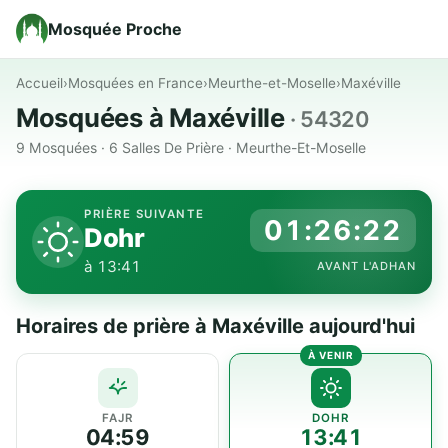
Mosquée Proche
Accueil
›
Mosquées en France
›
Meurthe-et-Moselle
›
Maxéville
Mosquées à Maxéville
· 54320
9 Mosquées · 6 Salles De Prière · Meurthe-Et-Moselle
PRIÈRE SUIVANTE
01:26:22
Dohr
à 13:41
AVANT L'ADHAN
Horaires de prière à Maxéville aujourd'hui
FAJR
DOHR
04:59
13:41