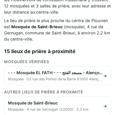
12 mosquées et 3 salles de prière, avec leur adresse et
leur distance au centre-ville.
Le lieu de prière le plus proche du centre de Plouvien
est
Mosquée de Saint-Brieuc
(mosquée), 4 rue de
Gernugan, commune de Saint-Brieuc, à environ 2,2 km
du centre-ville.
15 lieux de prière à proximité
MOSQUÉES VÉRIFIÉES
- - - Mosquée EL FATH - - - مسجد الفتح - Alençon
✓ Véri
→
Mosquée · 03 rue des Portes de la Barre 61000 Alençon FRANCE (61000) · 12,9 km
AUTRES LIEUX DE PRIÈRE À PROXIMITÉ
Mosquée de Saint-Brieuc
→
Mosquée · 4 rue de Gernugan (22000) · 2,2 km