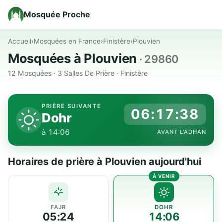
Mosquée Proche
Accueil
›
Mosquées en France
›
Finistère
›
Plouvien
Mosquées à Plouvien
· 29860
12 Mosquées · 3 Salles De Prière · Finistère
PRIÈRE SUIVANTE
06:17:37
Dohr
à 14:06
AVANT L'ADHAN
Horaires de prière à Plouvien aujourd'hui
FAJR
DOHR
05:24
14:06