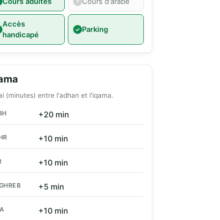
Cours adultes
Cours d'arabe
Accès
Parking
handicapé
qama
ai (minutes) entre l'adhan et l'iqama.
BH
+20 min
HR
+10 min
R
+10 min
GHREB
+5 min
HA
+10 min