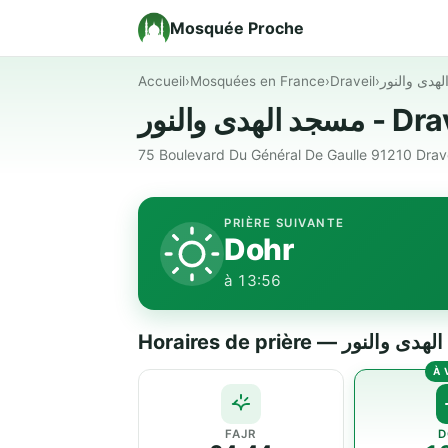
Mosquée Proche
Accueil
›
Mosquées en France
›
Draveil
›
سجد الهدى والنور
75 Boulevard Du Général De Gaulle 91210 Dravei
PRIÈRE SUIVANTE
Dohr
à 13:56
FAJR
D