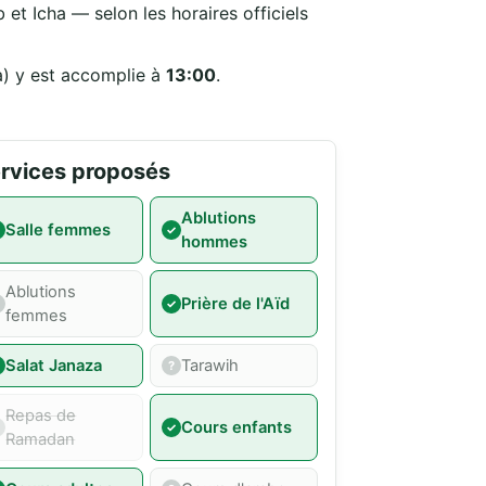
 et Icha — selon les horaires officiels
a) y est accomplie à
13:00
.
rvices proposés
Ablutions
Salle femmes
hommes
Ablutions
Prière de l'Aïd
femmes
Salat Janaza
Tarawih
Repas de
Cours enfants
Ramadan