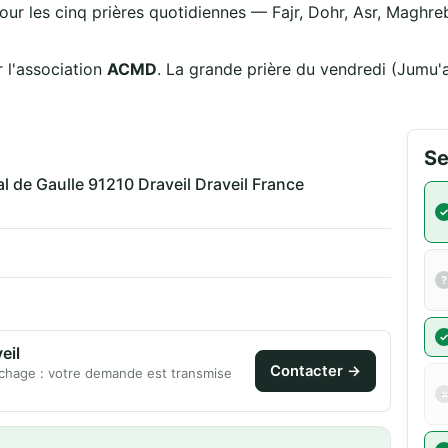
our les cinq prières quotidiennes — Fajr, Dohr, Asr, Maghreb
mée par l'association
ACMD
. La grande prière du vendredi (Jumu'
Se
l de Gaulle 91210 Draveil Draveil France
m
م - Draveil
Contacter →
chage : votre demande est transmise