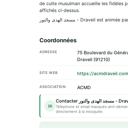
de culte musulman accueille les fidèles p
affichés ci-dessus.
مسجد الهدى والنور - Draveil est ani
Coordonnées
ADRESSE
75 Boulevard du Généra
Draveil (91210)
SITE WEB
https://acmdraveil.co
ASSOCIATION
ACMD
Contacter سجد الهدى والنور
✉
Téléphone et email masqués anti-démar
directement à la mosquée.