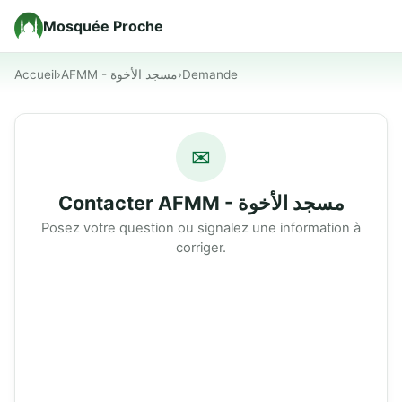
Mosquée Proche
Accueil
›
AFMM - مسجد الأخوة
›
Demande
✉
Contacter AFMM - مسجد الأخوة
Posez votre question ou signalez une information à
corriger.