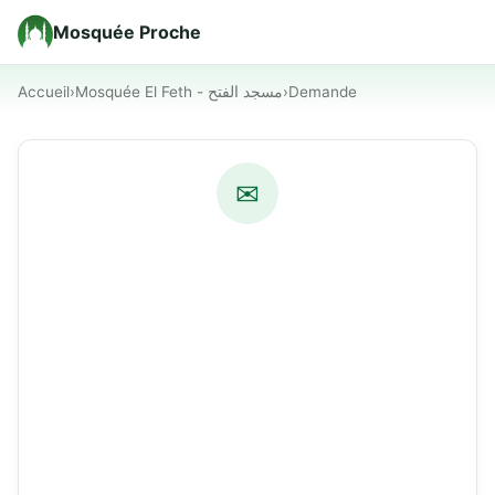
Mosquée Proche
Accueil
›
Mosquée El Feth - مسجد الفتح
›
Demande
✉