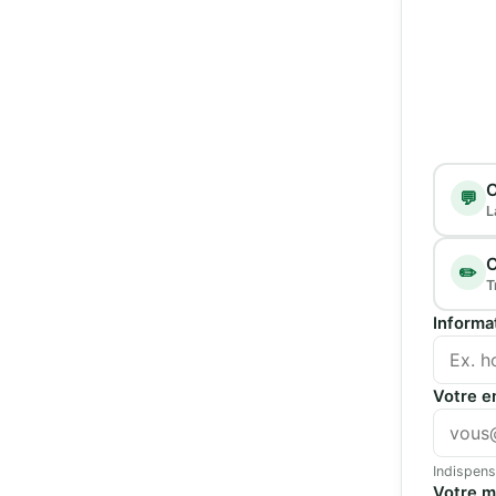
Type d
C
💬
L
C
✏️
T
Informa
Votre e
Indispens
Votre 