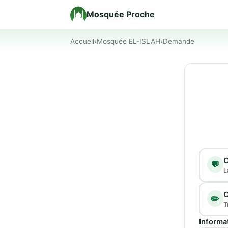
Mosquée Proche
Accueil
›
Mosquée EL-ISLAH
›
Demande
Type d
C
💬
L
C
✏️
T
Informa