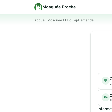
Mosquée Proche
Accueil
›
Mosquée El Houjaj
›
Demande
Type d
C
💬
L
C
✏️
T
Informa