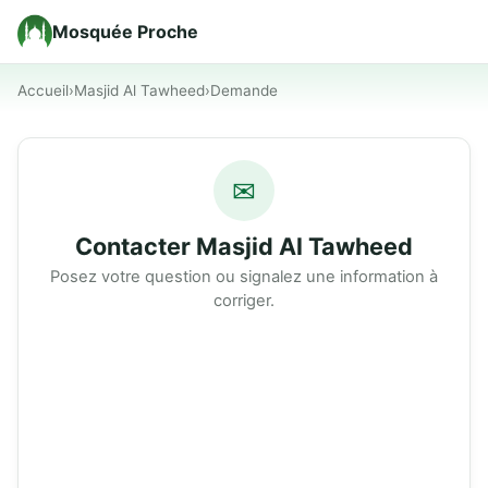
Mosquée Proche
Accueil
›
Masjid Al Tawheed
›
Demande
✉
Contacter Masjid Al Tawheed
Posez votre question ou signalez une information à
corriger.