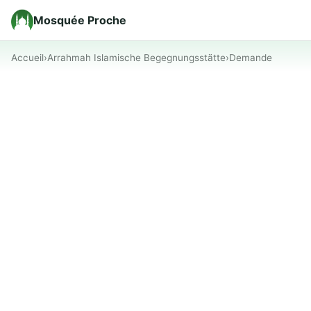
Mosquée Proche
Accueil
›
Arrahmah Islamische Begegnungsstätte
›
Demande