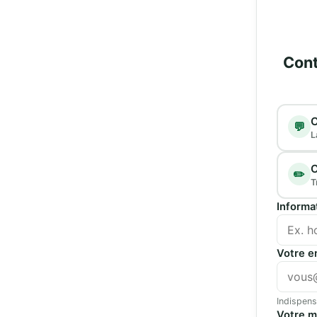
Cont
Type d
C
💬
L
C
✏️
T
Informa
Votre e
Indispens
Votre 