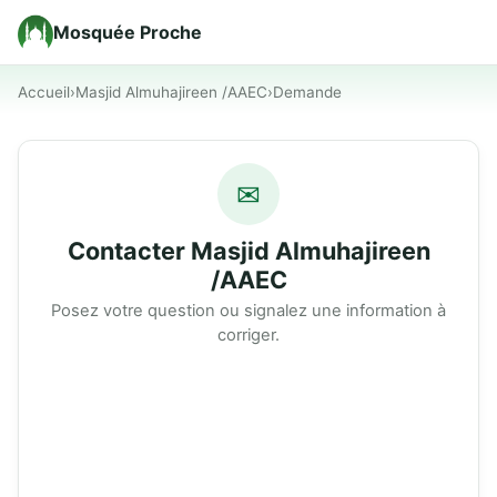
Mosquée Proche
Accueil
›
Masjid Almuhajireen /AAEC
›
Demande
✉
Contacter Masjid Almuhajireen
/AAEC
Posez votre question ou signalez une information à
corriger.