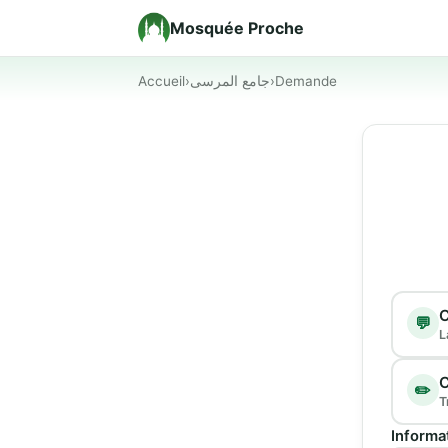
Mosquée Proche
Accueil
›
جامع المرسى
›
Demande
Type d
C
💬
L
C
✏️
T
Informa