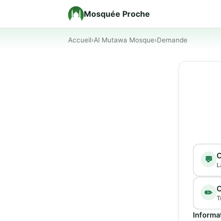
Mosquée Proche
Accueil
›
Al Mutawa Mosque
›
Demande
Type d
C
💬
L
C
✏️
T
Informa