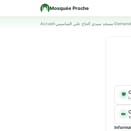
Mosquée Proche
Accueil
›
مسجد سيدي الحاج علي التماسيني
›
Demand
Type d
C
💬
L
C
✏️
T
Informa