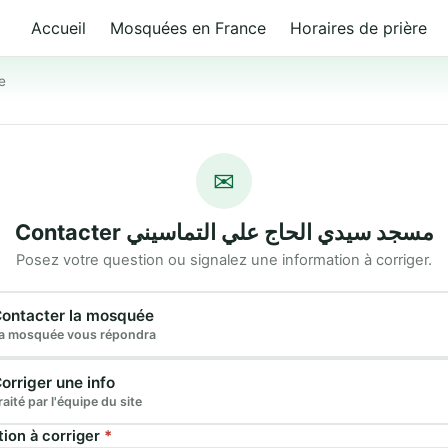
Accueil
Mosquées en France
Horaires de prière
e
✉
Contacter مسجد سيدي الحاج علي التماسيني
Posez votre question ou signalez une information à corriger.
e demande
ontacter la mosquée
a mosquée vous répondra
orriger une info
raité par l'équipe du site
tion à corriger
*