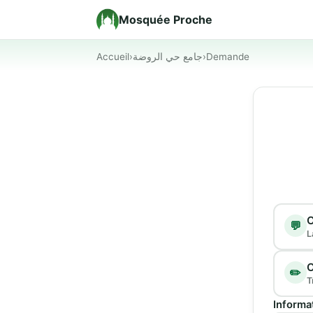
Mosquée Proche
Accueil
›
جامع حي الروضة
›
Demande
Type d
C
💬
L
C
✏️
T
Informa