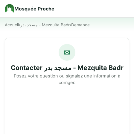
Mosquée Proche
Accueil
›
مسجد بدر - Mezquita Badr
›
Demande
✉
Contacter مسجد بدر - Mezquita Badr
Posez votre question ou signalez une information à
corriger.