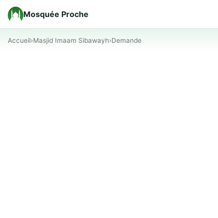
Mosquée Proche
Accueil
›
Masjid Imaam Sibawayh
›
Demande