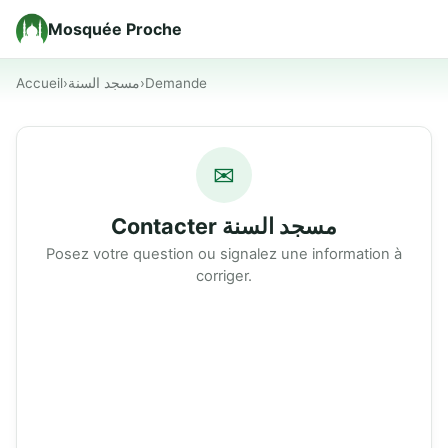
Mosquée Proche
Accueil
›
مسجد السنة
›
Demande
✉
Contacter مسجد السنة
Posez votre question ou signalez une information à
corriger.