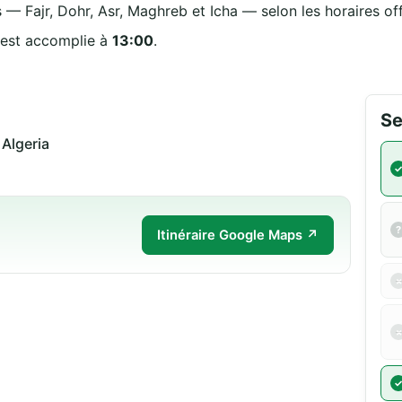
 — Fajr, Dohr, Asr, Maghreb et Icha — selon les horaires off
 est accomplie à
13:00
.
Se
قسنطينة 25000 قسنطين Algeria
Itinéraire Google Maps ↗