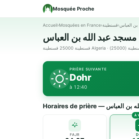
Mosquée Proche
Accueil
›
Mosquées en France
›
قسنطينة
›
بن العباس
مسجد عبد الله بن العباس
قسنطينة 25000 قسنطينة Algeria · 250
PRIÈRE SUIVANTE
Dohr
à 12:40
Horaires de prière — س
FAJR
D