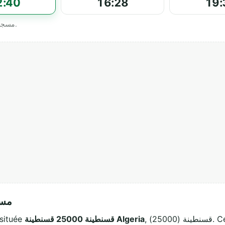
2:40
16:28
19:
Horaires officiels affichés par مسجد عبد الله بن العباس.
مسجد
, قسنطينة (25000). Ce lieu de culte musulman accueille les
قسنطينة 25000 قسنطينة Algeria
squée située