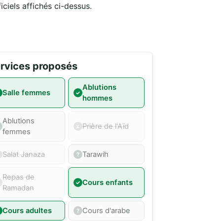
iciels affichés ci-dessus.
rvices proposés
Ablutions
Salle femmes
hommes
Ablutions
Prière de l'Aïd
femmes
Salat Janaza
Tarawih
Repas de
Cours enfants
Ramadan
Cours adultes
Cours d'arabe