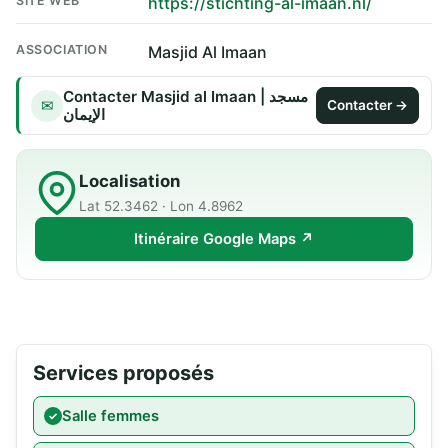
SITE WEB
https://stichting-al-imaan.nl/
ASSOCIATION
Masjid Al Imaan
Contacter Masjid al Imaan | مسجد
✉
Contacter →
الإيمان
Localisation
Lat 52.3462 · Lon 4.8962
Itinéraire Google Maps ↗
Services proposés
Salle femmes