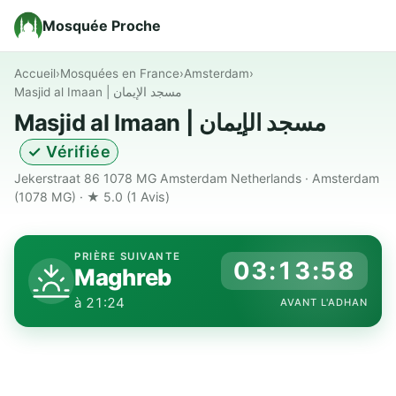
Mosquée Proche
Accueil
›
Mosquées en France
›
Amsterdam
›
Masjid al Imaan | مسجد الإيمان
Masjid al Imaan | مسجد الإيمان
✓ Vérifiée
Jekerstraat 86 1078 MG Amsterdam Netherlands · Amsterdam
(1078 MG) · ★ 5.0
(1 Avis)
PRIÈRE SUIVANTE
03:13:57
Maghreb
à 21:24
AVANT L'ADHAN