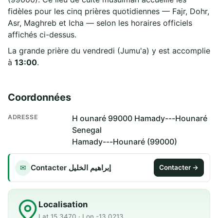
fidèles pour les cinq prières quotidiennes — Fajr, Dohr,
Asr, Maghreb et Icha — selon les horaires officiels
affichés ci-dessus.
La grande prière du vendredi (Jumu'a) y est accomplie
à
13:00
.
Coordonnées
ADRESSE
H ounaré 99000 Hamady---Hounaré
Senegal
Hamady---Hounaré (99000)
Contacter إبراهيم الخليل
✉
Contacter →
Localisation
Lat 15.3470 · Lon -13.0213