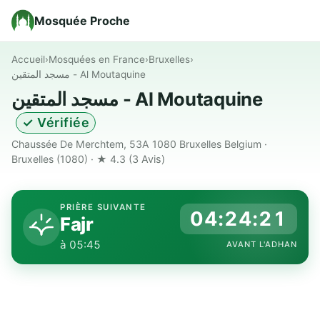
Mosquée Proche
Accueil
›
Mosquées en France
›
Bruxelles
›
مسجد المتقين - Al Moutaquine
مسجد المتقين - Al Moutaquine
✓ Vérifiée
Chaussée De Merchtem, 53A 1080 Bruxelles Belgium ·
Bruxelles (1080) · ★ 4.3
(3 Avis)
PRIÈRE SUIVANTE
04:24:20
Fajr
à 05:45
AVANT L'ADHAN