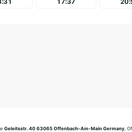
3:31
17:37
20:
.
ée
Geleitsstr. 40 63065 Offenbach-Am-Main Germany
, O