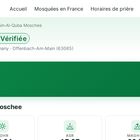
Accueil
Mosquées en France
Horaires de prière
in
›
Al-Quba Moschee
Vérifiée
many · Offenbach-Am-Main (63065)
Moschee
OHR
ASR
MAGH