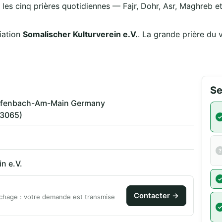
 les cinq prières quotidiennes — Fajr, Dohr, Asr, Maghreb et 
iation
Somalischer Kulturverein e.V.
. La grande prière du 
Se
 Offenbach-Am-Main Germany
63065)
n e.V.
Contacter →
chage : votre demande est transmise