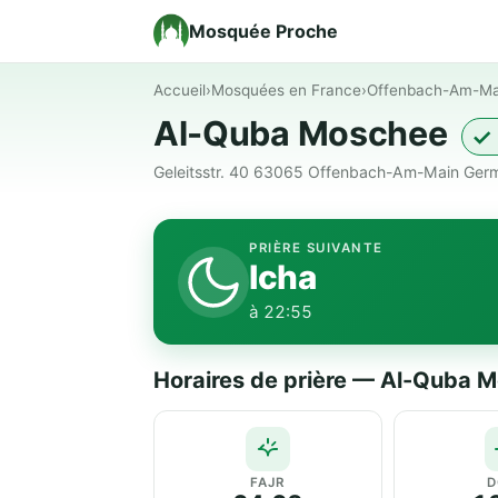
Mosquée Proche
Accueil
›
Mosquées en France
›
Offenbach-Am-Ma
Al-Quba Moschee
✓ 
Geleitsstr. 40 63065 Offenbach-Am-Main Ger
PRIÈRE SUIVANTE
Icha
à 22:55
Horaires de prière — Al-Quba 
FAJR
D