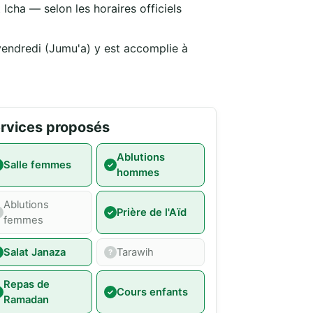
Icha — selon les horaires officiels
vendredi (Jumu'a) y est accomplie à
rvices proposés
Ablutions
Salle femmes
hommes
Ablutions
Prière de l'Aïd
femmes
Salat Janaza
Tarawih
Repas de
Cours enfants
Ramadan