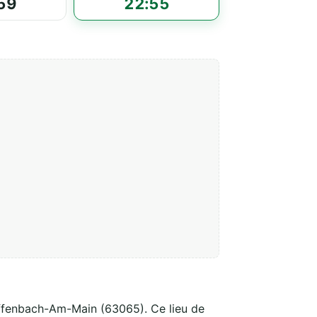
59
22:55
ffenbach-Am-Main (63065). Ce lieu de