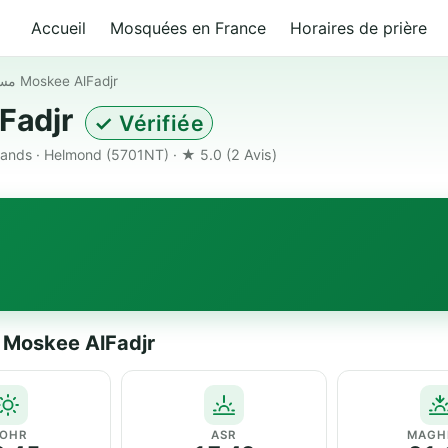
Accueil
Mosquées en France
Horaires de prière
مسجد الفجر Moskee AlFadjr
e AlFadjr
✓ Vérifiée
lands · Helmond (5701NT) · ★ 5.0
(2 Avis)
Horaires de prière — مسجد الفجر Moskee AlFadjr
OHR
ASR
MAGH