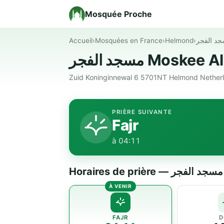
Mosquée Proche
Accueil
›
Mosquées en France
›
Helmond
›
مسجد الفجر Moske
Zuid Koninginnewal 6 5701NT Helmond Nether
PRIÈRE SUIVANTE
Fajr
à 04:11
FAJR
D