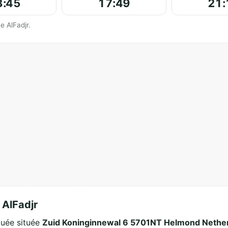
3:45
17:49
21:
hés par مسجد الفجر Moskee AlFadjr.
مسج Moskee AlFadjr
osquée située
Zuid Koninginnewal 6 5701NT Helmond Nethe