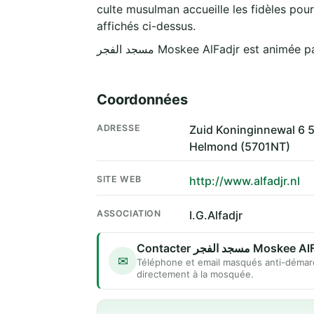
culte musulman accueille les fidèles pour
affichés ci-dessus.
مسجد الفجر Moskee AlFadjr est animé
Coordonnées
ADRESSE
Zuid Koninginnewal 6
Helmond (5701NT)
SITE WEB
http://www.alfadjr.nl
ASSOCIATION
I.G.Alfadjr
Contacter مسجد الفجر Mosk
✉
Téléphone et email masqués anti-démar
directement à la mosquée.