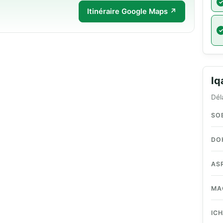
Itinéraire Google Maps ↗
I
Dél
SO
DO
AS
MA
IC