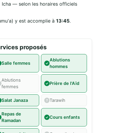
Icha — selon les horaires officiels
Jumu'a) y est accomplie à
13:45
.
rvices proposés
Ablutions
Salle femmes
hommes
Ablutions
Prière de l'Aïd
femmes
Salat Janaza
Tarawih
Repas de
Cours enfants
Ramadan