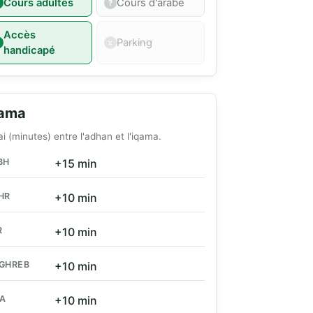
Cours adultes
Cours d'arabe
Accès
Parking
handicapé
qama
ai (minutes) entre l'adhan et l'iqama.
BH
+15 min
HR
+10 min
R
+10 min
GHREB
+10 min
HA
+10 min