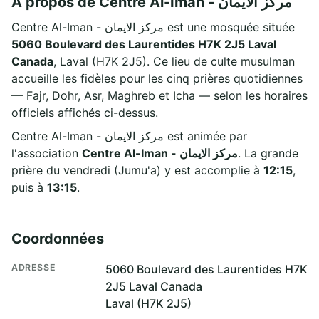
À propos de Centre Al-Iman - مركز الايمان
Centre Al-Iman - مركز الايمان est une mosquée située
5060 Boulevard des Laurentides H7K 2J5 Laval
Canada
, Laval (H7K 2J5). Ce lieu de culte musulman
accueille les fidèles pour les cinq prières quotidiennes
— Fajr, Dohr, Asr, Maghreb et Icha — selon les horaires
officiels affichés ci-dessus.
Centre Al-Iman - مركز الايمان est animée par
l'association
Centre Al-Iman - مركز الايمان
. La grande
prière du vendredi (Jumu'a) y est accomplie à
12:15
,
puis à
13:15
.
Coordonnées
ADRESSE
5060 Boulevard des Laurentides H7K
2J5 Laval Canada
Laval (H7K 2J5)