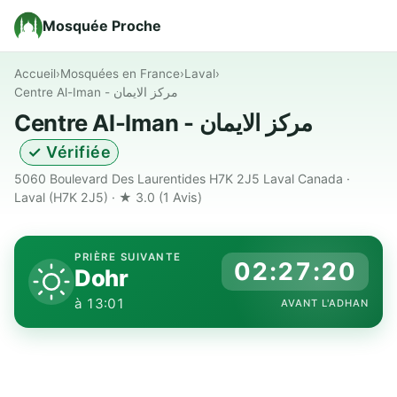
Mosquée Proche
Accueil
›
Mosquées en France
›
Laval
›
Centre Al-Iman - مركز الايمان
Centre Al-Iman - مركز الايمان
✓ Vérifiée
5060 Boulevard Des Laurentides H7K 2J5 Laval Canada ·
Laval (H7K 2J5) · ★ 3.0
(1 Avis)
PRIÈRE SUIVANTE
02:27:19
Dohr
à 13:01
AVANT L'ADHAN