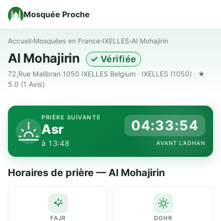
Mosquée Proche
Accueil
›
Mosquées en France
›
IXELLES
›
Al Mohajirin
Al Mohajirin
✓ Vérifiée
72,rue Malibran 1050 IXELLES Belgium · IXELLES (1050) · ★
5.0
(1 Avis)
PRIÈRE SUIVANTE
04:33:53
Asr
à 13:48
AVANT L'ADHAN
Horaires de prière — Al Mohajirin
FAJR
DOHR