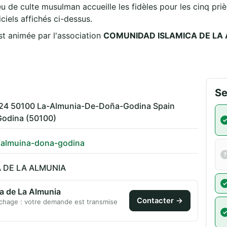
de culte musulman accueille les fidèles pour les cinq prièr
ciels affichés ci-dessus.
nia est animée par l'association
COMUNIDAD ISLAMICA DE LA
Se
 24 50100 La-Almunia-De-Doña-Godina Spain
odina (50100)
r/almuina-dona-godina
 DE LA ALMUNIA
مسج ● Mezquita de La Almunia
Contacter →
chage : votre demande est transmise