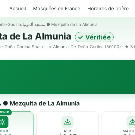
Accueil
Mosquées en France
Horaires de prière
oña-Godina
›
مسجد ألمونيا ● Mezquita de La Almunia
 Mezquita de La Almunia
✓ Vérifiée
De-Doña-Godina Spain · La-Almunia-De-Doña-Godina (50100) · ★ 3
Horaires de prière — مسجد ألمونيا ● Mezquita de La Almunia
OHR
ASR
MAGH