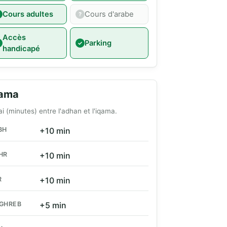
Cours adultes
Cours d'arabe
Accès
Parking
handicapé
qama
ai (minutes) entre l'adhan et l'iqama.
BH
+10 min
HR
+10 min
R
+10 min
GHREB
+5 min