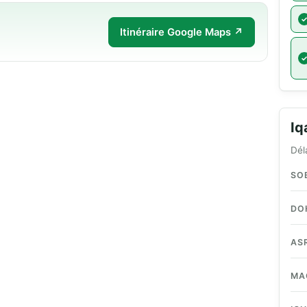
Itinéraire Google Maps ↗
I
Dél
SO
DO
AS
MA