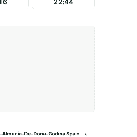
16
22:44
La-Almunia-De-Doña-Godina Spain
, La-