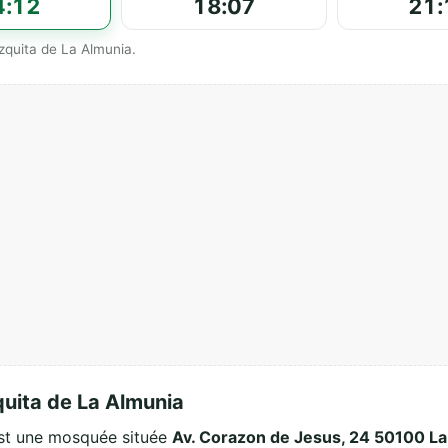
4:12
18:07
21:
ls affichés par مسجد ألمونيا ● Mezquita de La Almunia.
مسجد ألمون ● Mezquita de La Almunia
unia est une mosquée située
Av. Corazon de Jesus, 24 50100 