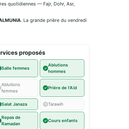
es quotidiennes — Fajr, Dohr, Asr,
 ALMUNIA
. La grande prière du vendredi
rvices proposés
Ablutions
Salle femmes
hommes
Ablutions
Prière de l'Aïd
femmes
Salat Janaza
Tarawih
Repas de
Cours enfants
Ramadan