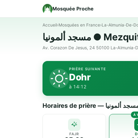
Mosquée Proche
Accueil
›
Mosquées en France
›
La-Almunia-De-D
مسجد ألمونيا ●
Av. Corazon De Jesus, 24 50100 La-Almunia-
PRIÈRE SUIVANTE
Dohr
à 14:12
FAJR
D