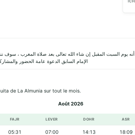
IC
نه يوم السبت المقبل إن شاء الله تعالى بعد صلاة المغرب ، سوف ننا
الإمام السابق الدعوة عامة الحضور والمشاركة
els de مسجد ألمونيا ● Mezquita de La Almunia sur tout le mois.
Août 2026
FAJR
LEVER
DOHR
ASR
05:31
07:00
14:13
18:09