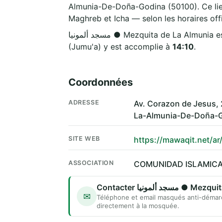
Almunia-De-Doña-Godina (50100). Ce lieu 
Maghreb et Icha — selon les horaires offi
مسجد ألمونيا ● Mezquita de La Almu
(Jumu'a) y est accomplie à
14:10
.
Coordonnées
ADRESSE
Av. Corazon de Jesus,
La-Almunia-De-Doña-G
SITE WEB
https://mawaqit.net/a
ASSOCIATION
COMUNIDAD ISLAMICA
Contacter د ألمونيا
✉
Téléphone et email masqués anti-démar
directement à la mosquée.