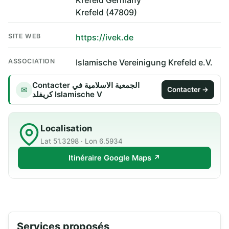
Krefeld Germany
Krefeld (47809)
SITE WEB
https://ivek.de
ASSOCIATION
Islamische Vereinigung Krefeld e.V.
Contacter الجمعية الاسلامية في
✉
Contacter →
كريفلد Islamische V
Localisation
Lat 51.3298 · Lon 6.5934
Itinéraire Google Maps ↗
Services proposés