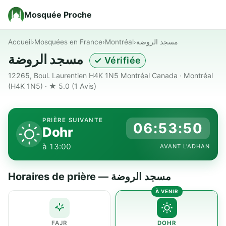
Mosquée Proche
Accueil
›
Mosquées en France
›
Montréal
›
مسجد الروضة
مسجد الروضة
✓ Vérifiée
12265, Boul. Laurentien H4K 1N5 Montréal Canada · Montréal
(H4K 1N5) · ★ 5.0
(1 Avis)
PRIÈRE SUIVANTE
06:53:49
Dohr
à 13:00
AVANT L'ADHAN
Horaires de prière — مسجد الروضة
FAJR
DOHR