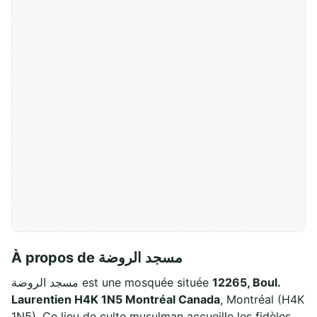
À propos de مسجد الروضة
مسجد الروضة est une mosquée située
12265, Boul.
Laurentien H4K 1N5 Montréal Canada
, Montréal (H4K
1N5). Ce lieu de culte musulman accueille les fidèles