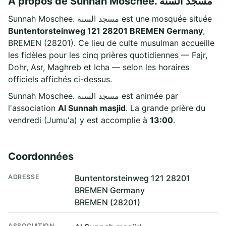
À propos de Sunnah Moschee. مسجد السنة
Sunnah Moschee. مسجد السنة est une mosquée située
Buntentorsteinweg 121 28201 BREMEN Germany
,
BREMEN (28201). Ce lieu de culte musulman accueille
les fidèles pour les cinq prières quotidiennes — Fajr,
Dohr, Asr, Maghreb et Icha — selon les horaires
officiels affichés ci-dessus.
Sunnah Moschee. مسجد السنة est animée par
l'association
Al Sunnah masjid
. La grande prière du
vendredi (Jumu'a) y est accomplie à
13:00
.
Coordonnées
ADRESSE
Buntentorsteinweg 121 28201
BREMEN Germany
BREMEN (28201)
ASSOCIATION