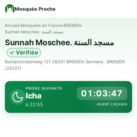
Mosquée Proche
Accueil
›
Mosquées en France
›
BREMEN
›
Sunnah Moschee. مسجد السنة
Sunnah Moschee. مسجد السنة
✓ Vérifiée
Buntentorsteinweg 121 28201 BREMEN Germany · BREMEN
(28201)
PRIÈRE SUIVANTE
01:03:46
Icha
à 22:55
AVANT L'ADHAN