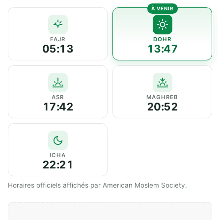
FAJR
DOHR
05:13
13:47
ASR
MAGHREB
17:42
20:52
ICHA
22:21
Horaires officiels affichés par American Moslem Society.