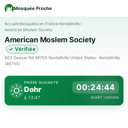
Mosquée Proche
Accueil
›
Mosquées en France
›
Kendallville
›
American Moslem Society
American Moslem Society
✓ Vérifiée
802 Sawyer Rd 46755 Kendallville United States · Kendallville
(46755)
PRIÈRE SUIVANTE
00:24:43
Dohr
à 13:47
AVANT L'ADHAN