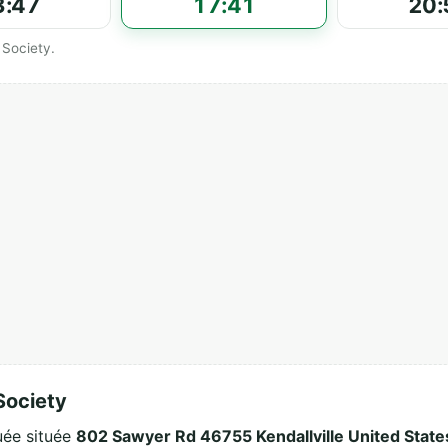
3:47
17:41
20:
 Society.
Society
uée située
802 Sawyer Rd 46755 Kendallville United State