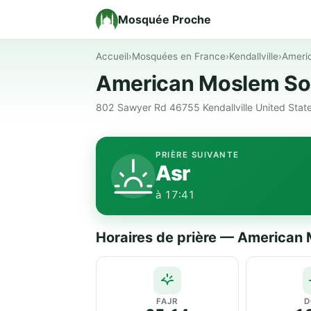
Mosquée Proche
Accueil
›
Mosquées en France
›
Kendallville
›
Ameri
American Moslem So
802 Sawyer Rd 46755 Kendallville United States
PRIÈRE SUIVANTE
Asr
à 17:41
Horaires de prière — American
FAJR
D