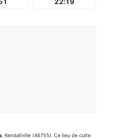
51
22:19
s
, Kendallville (46755). Ce lieu de culte