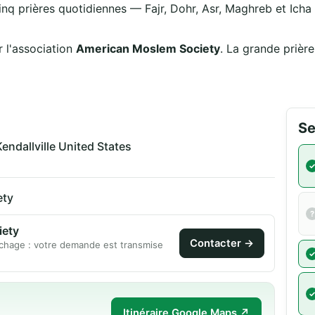
inq prières quotidiennes — Fajr, Dohr, Asr, Maghreb et Icha —
 l'association
American Moslem Society
. La grande prièr
Se
ndallville United States
ety
iety
Contacter →
chage : votre demande est transmise
Itinéraire Google Maps ↗