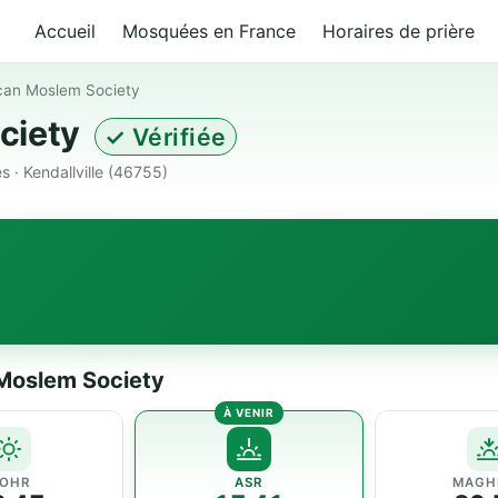
Accueil
Mosquées en France
Horaires de prière
can Moslem Society
ciety
✓ Vérifiée
 · Kendallville (46755)
 Moslem Society
OHR
ASR
MAGH