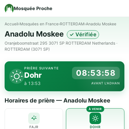
Mosquée Proche
Accueil
›
Mosquées en France
›
ROTTERDAM
›
Anadolu Moskee
Anadolu Moskee
✓ Vérifiée
Oranjeboomstraat 295 3071 SP ROTTERDAM Netherlands ·
ROTTERDAM (3071 SP)
PRIÈRE SUIVANTE
08:53:58
Dohr
à 13:53
AVANT L'ADHAN
Horaires de prière — Anadolu Moskee
FAJR
DOHR