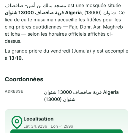
مسجد مالك بن أنس- صافصاف est une mosquée située
, شتوان (13000). Ce
قرية صافصاف 13000 شتوان Algeria
lieu de culte musulman accueille les fidèles pour les
cinq prières quotidiennes — Fajr, Dohr, Asr, Maghreb
et Icha — selon les horaires officiels affichés ci-
dessus.
La grande prière du vendredi (Jumu'a) y est accomplie
à
13:10
.
Coordonnées
ADRESSE
قرية صافصاف 13000 شتوان Algeria
شتوان (13000)
Localisation
Lat 34.9239 · Lon -1.2996