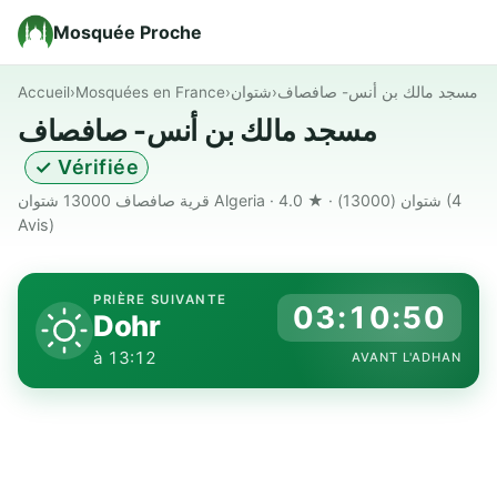
Mosquée Proche
Accueil
›
Mosquées en France
›
شتوان
›
مسجد مالك بن أنس- صافصاف
مسجد مالك بن أنس- صافصاف
✓ Vérifiée
قرية صافصاف 13000 شتوان Algeria · شتوان (13000) · ★ 4.0
(4
Avis)
PRIÈRE SUIVANTE
03:10:49
Dohr
à 13:12
AVANT L'ADHAN