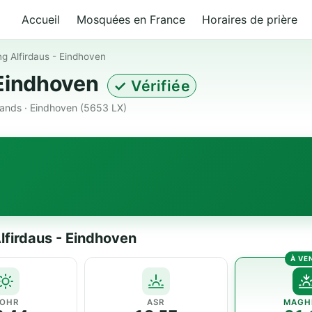
Accueil
Mosquées en France
Horaires de prière
ng Alfirdaus - Eindhoven
- Eindhoven
✓ Vérifiée
ands · Eindhoven (5653 LX)
Alfirdaus - Eindhoven
OHR
ASR
MAGH