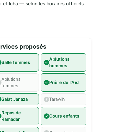
 et Icha — selon les horaires officiels
rvices proposés
Ablutions
Salle femmes
hommes
Ablutions
Prière de l'Aïd
femmes
Salat Janaza
Tarawih
Repas de
Cours enfants
Ramadan