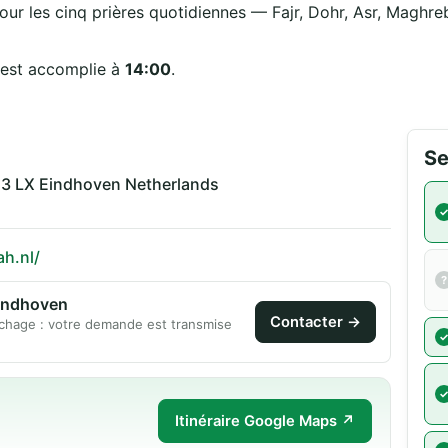
our les cinq prières quotidiennes — Fajr, Dohr, Asr, Maghreb
 est accomplie à
14:00
.
Se
53 LX Eindhoven Netherlands
h.nl/
Eindhoven
Contacter →
chage : votre demande est transmise
Itinéraire Google Maps ↗