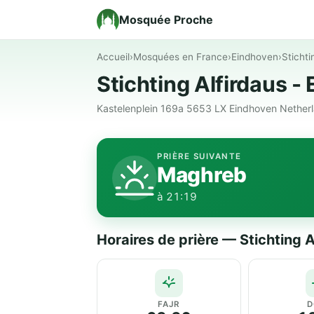
Mosquée Proche
Accueil
›
Mosquées en France
›
Eindhoven
›
Stichti
Stichting Alfirdaus 
Kastelenplein 169a 5653 LX Eindhoven Netherl
PRIÈRE SUIVANTE
Maghreb
à 21:19
Horaires de prière — Stichting 
FAJR
D