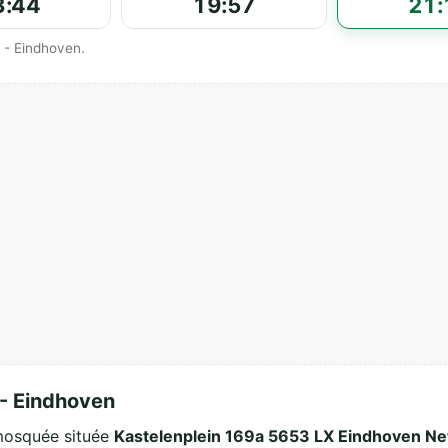
3:44
19:57
21:
s - Eindhoven.
 - Eindhoven
 mosquée située
Kastelenplein 169a 5653 LX Eindhoven Ne