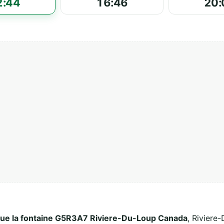
2:44
16:46
20:
rue la fontaine G5R3A7 Riviere-Du-Loup Canada
, Riviere