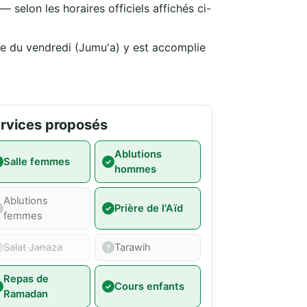
 selon les horaires officiels affichés ci-
re du vendredi (Jumu'a) y est accomplie
rvices proposés
Ablutions
Salle femmes
hommes
Ablutions
Prière de l'Aïd
femmes
Salat Janaza
Tarawih
Repas de
Cours enfants
Ramadan