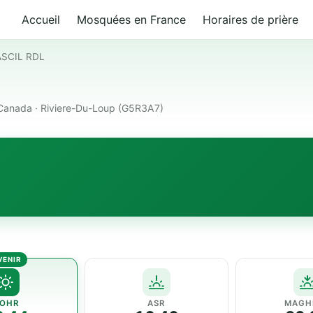
Accueil
Mosquées en France
Horaires de prière
ASCIL RDL
Canada · Riviere-Du-Loup (G5R3A7)
OHR
ASR
MAGH