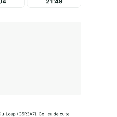
04
21:49
-Du-Loup (G5R3A7). Ce lieu de culte