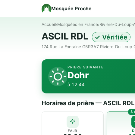
Mosquée Proche
Accueil
›
Mosquées en France
›
Riviere-Du-Loup
›
ASCIL RDL
✓ Vérifiée
174 Rue La Fontaine G5R3A7 Riviere-Du-Loup 
PRIÈRE SUIVANTE
Dohr
à 12:44
Horaires de prière — ASCIL RDL
FAJR
D