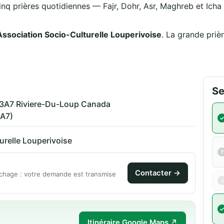
inq prières quotidiennes — Fajr, Dohr, Asr, Maghreb et Icha —
Association Socio-Culturelle Louperivoise
. La grande priè
Se
5R3A7 Riviere-Du-Loup Canada
3A7)
urelle Louperivoise
Contacter →
chage : votre demande est transmise
Itinéraire Google Maps ↗