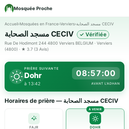
Mosquée Proche
Accueil
›
Mosquées en France
›
Verviers
›
مسجد الصحابة CECIV
مسجد الصحابة CECIV
✓ Vérifiée
Rue De Hodimont 244 4800 Verviers BELGIUM · Verviers
(4800) · ★ 3.7
(3 Avis)
PRIÈRE SUIVANTE
08:56:59
Dohr
à 13:42
AVANT L'ADHAN
Horaires de prière — مسجد الصحابة CECIV
FAJR
DOHR