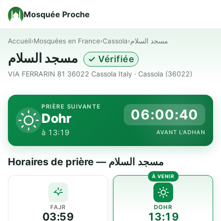
Mosquée Proche
Accueil
›
Mosquées en France
›
Cassola
›
مسجد السلام
مسجد السلام
✓ Vérifiée
VIA FERRARIN 81 36022 Cassola Italy · Cassola (36022)
PRIÈRE SUIVANTE
06:00:40
Dohr
à 13:19
AVANT L'ADHAN
Horaires de prière — مسجد السلام
FAJR
DOHR
03:59
13:19