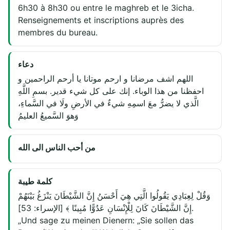
6h30 à 8h30 ou entre le maghreb et le 3icha.
Renseignements et inscriptions auprès des
membres du bureau.
دعاء
اللهم اشف مرضانا و ارحم موتانا يا أرحم الراحمين و
احفظنا من هذا الوباء. إنك على كل شيء قدير. بسمِ اللَّهِ
الَّذي لا يضرُّ معَ اسمِهِ شيءٌ في الأرضِ ولَا في السَّماءِ،
وَهوَ السَّميعُ العليمُ
من أحب الناس الى الله
كلمة طيبة
وَقُلْ لِعِبَادِي يَقُولُوا الَّتِي هِيَ أَحْسَنُ إِنَّ الشَّيْطَانَ يَنْزَغُ بَيْنَهُمْ
إِنَّ الشَّيْطَانَ كَانَ لِلْإِنْسَانِ عَدُوًّا مُبِينًا ﴾ [الإسراء: 53].
„Und sage zu meinen Dienern: „Sie sollen das