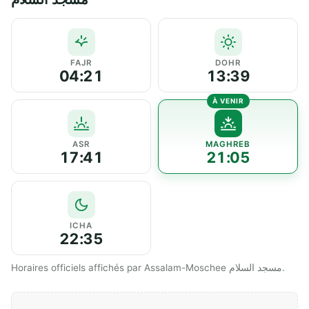
FAJR
DOHR
04:21
13:39
ASR
MAGHREB
17:41
21:05
ICHA
22:35
Horaires officiels affichés par Assalam-Moschee مسجد السلام.