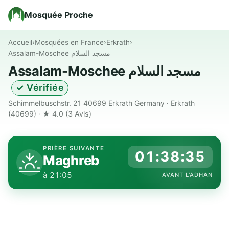
Mosquée Proche
Accueil
›
Mosquées en France
›
Erkrath
›
Assalam-Moschee مسجد السلام
Assalam-Moschee مسجد السلام
✓ Vérifiée
Schimmelbuschstr. 21 40699 Erkrath Germany · Erkrath
(40699) · ★ 4.0
(3 Avis)
PRIÈRE SUIVANTE
01:38:34
Maghreb
à 21:05
AVANT L'ADHAN