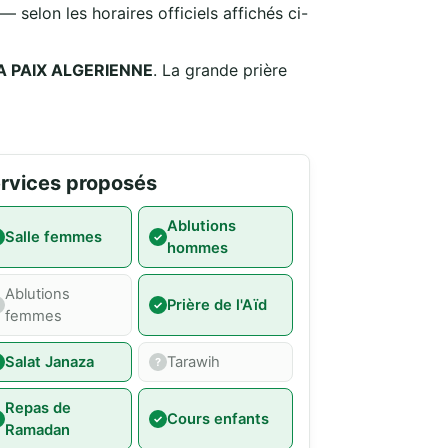
 selon les horaires officiels affichés ci-
 PAIX ALGERIENNE
. La grande prière
rvices proposés
Ablutions
Salle femmes
hommes
Ablutions
Prière de l'Aïd
femmes
Salat Janaza
Tarawih
Repas de
Cours enfants
Ramadan