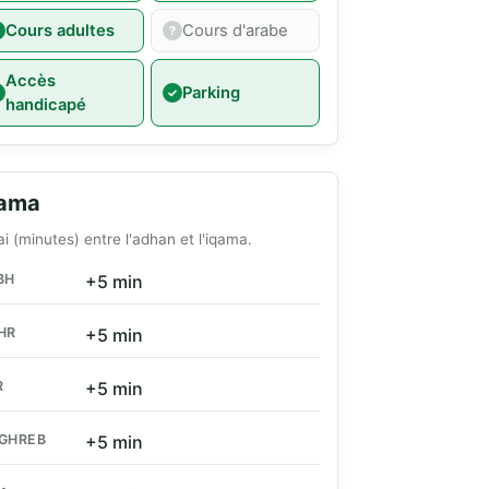
Cours adultes
Cours d'arabe
Accès
Parking
handicapé
qama
ai (minutes) entre l'adhan et l'iqama.
BH
+5 min
HR
+5 min
R
+5 min
GHREB
+5 min