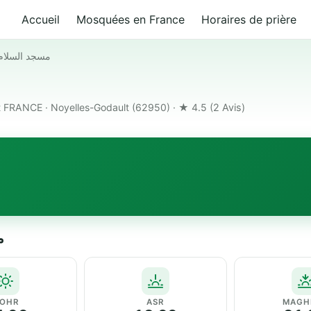
Accueil
Mosquées en France
Horaires de prière
مسجد السلام
FRANCE · Noyelles-Godault (62950) · ★ 4.5
(2 Avis)
مس
OHR
ASR
MAGH