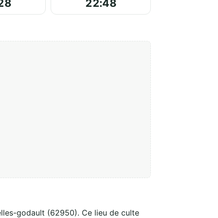
28
22:48
lles-godault (62950). Ce lieu de culte