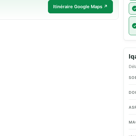
Itinéraire Google Maps ↗
I
Dél
SO
DO
AS
MA