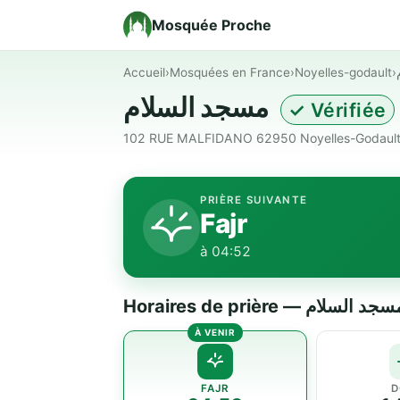
Mosquée Proche
Accueil
›
Mosquées en France
›
Noyelles-godault
›
مسجد السلام
✓ Vérifiée
102 RUE MALFIDANO 62950 Noyelles-Godault 
PRIÈRE SUIVANTE
Fajr
à 04:52
Horaires de prière — جد السلام
FAJR
D