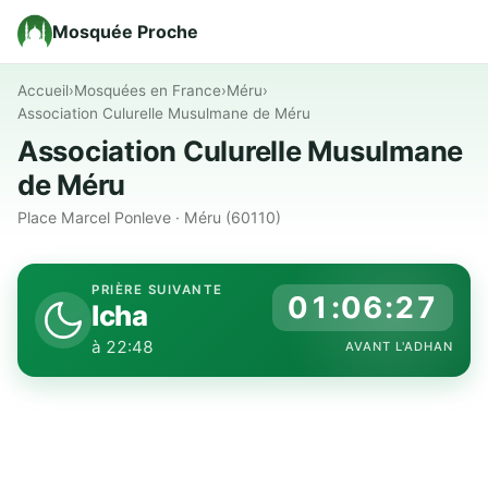
Mosquée Proche
Accueil
›
Mosquées en France
›
Méru
›
Association Culurelle Musulmane de Méru
Association Culurelle Musulmane
de Méru
Place Marcel Ponleve · Méru (60110)
PRIÈRE SUIVANTE
01:06:26
Icha
à 22:48
AVANT L'ADHAN