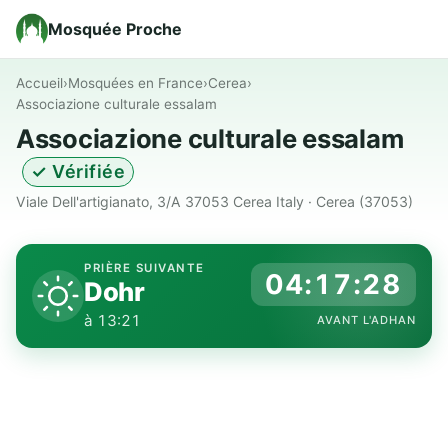
Mosquée Proche
Accueil
›
Mosquées en France
›
Cerea
›
Associazione culturale essalam
Associazione culturale essalam
✓ Vérifiée
Viale Dell'artigianato, 3/A 37053 Cerea Italy · Cerea (37053)
PRIÈRE SUIVANTE
04:17:27
Dohr
à 13:21
AVANT L'ADHAN