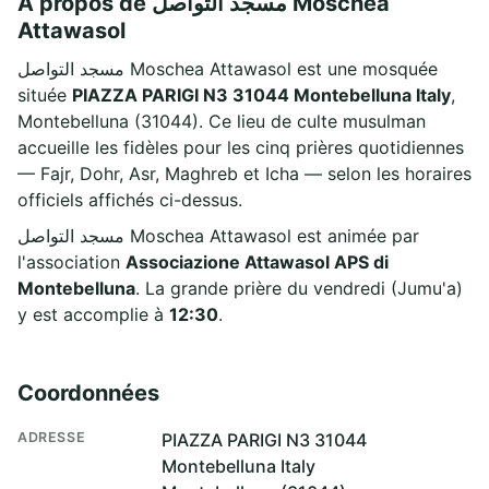
À propos de مسجد التواصل Moschea
Attawasol
مسجد التواصل Moschea Attawasol est une mosquée
située
PIAZZA PARIGI N3 31044 Montebelluna Italy
,
Montebelluna (31044). Ce lieu de culte musulman
accueille les fidèles pour les cinq prières quotidiennes
— Fajr, Dohr, Asr, Maghreb et Icha — selon les horaires
officiels affichés ci-dessus.
مسجد التواصل Moschea Attawasol est animée par
l'association
Associazione Attawasol APS di
Montebelluna
. La grande prière du vendredi (Jumu'a)
y est accomplie à
12:30
.
Coordonnées
ADRESSE
PIAZZA PARIGI N3 31044
Montebelluna Italy