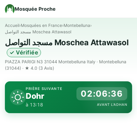
Mosquée Proche
Accueil
›
Mosquées en France
›
Montebelluna
›
مسجد التواصل Moschea Attawasol
مسجد التواصل Moschea Attawasol
✓ Vérifiée
PIAZZA PARIGI N3 31044 Montebelluna Italy · Montebelluna
(31044) · ★ 4.0
(3 Avis)
PRIÈRE SUIVANTE
02:06:35
Dohr
à 13:18
AVANT L'ADHAN