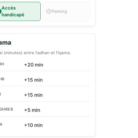
Accès
Parking
handicapé
qama
ai (minutes) entre l'adhan et l'iqama.
BH
+20 min
HR
+15 min
R
+15 min
GHREB
+5 min
HA
+10 min