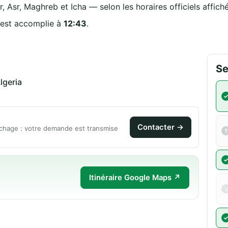
r, Asr, Maghreb et Icha — selon les horaires officiels affich
 est accomplie à
12:43
.
Se
بازر سكرة 19000 Algeria
Contacter →
chage : votre demande est transmise
Itinéraire Google Maps ↗