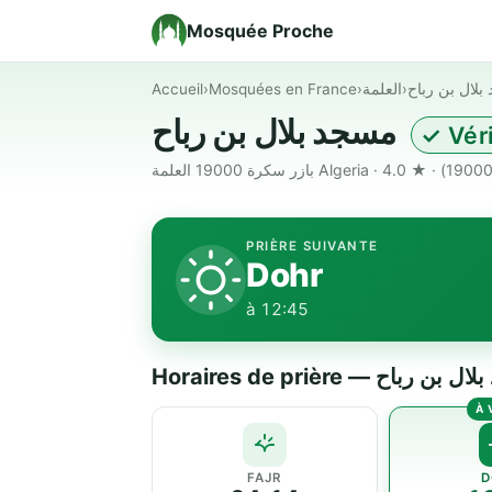
Mosquée Proche
Accueil
›
Mosquées en France
›
العلمة
›
بلال بن رباح
مسجد بلال بن رباح
✓ Vér
PRIÈRE SUIVANTE
Dohr
à 12:45
Horaires de prière — رباح
FAJR
D