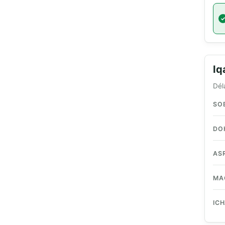
I
Dél
SO
DO
AS
MA
IC