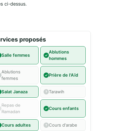
és ci-dessus.
rvices proposés
Ablutions
Salle femmes
hommes
Ablutions
Prière de l'Aïd
femmes
Salat Janaza
Tarawih
Repas de
Cours enfants
Ramadan
Cours adultes
Cours d'arabe