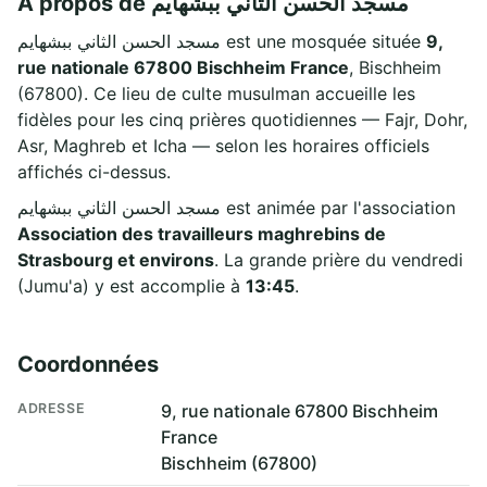
À propos de مسجد الحسن الثاني ببشهايم
مسجد الحسن الثاني ببشهايم est une mosquée située
9,
rue nationale 67800 Bischheim France
, Bischheim
(67800). Ce lieu de culte musulman accueille les
fidèles pour les cinq prières quotidiennes — Fajr, Dohr,
Asr, Maghreb et Icha — selon les horaires officiels
affichés ci-dessus.
مسجد الحسن الثاني ببشهايم est animée par l'association
Association des travailleurs maghrebins de
Strasbourg et environs
. La grande prière du vendredi
(Jumu'a) y est accomplie à
13:45
.
Coordonnées
ADRESSE
9, rue nationale 67800 Bischheim
France
Bischheim (67800)