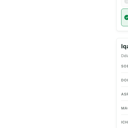
I
Dél
SO
DO
AS
MA
IC