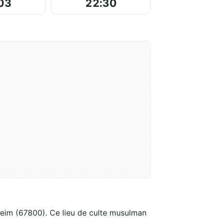
03
22:30
heim (67800). Ce lieu de culte musulman