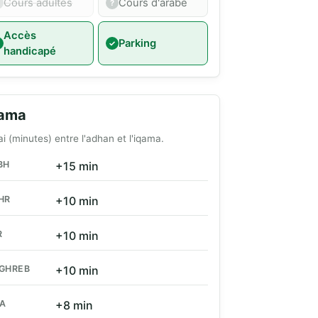
Cours adultes
Cours d'arabe
Accès
Parking
handicapé
qama
ai (minutes) entre l'adhan et l'iqama.
BH
+15 min
HR
+10 min
R
+10 min
GHREB
+10 min
HA
+8 min