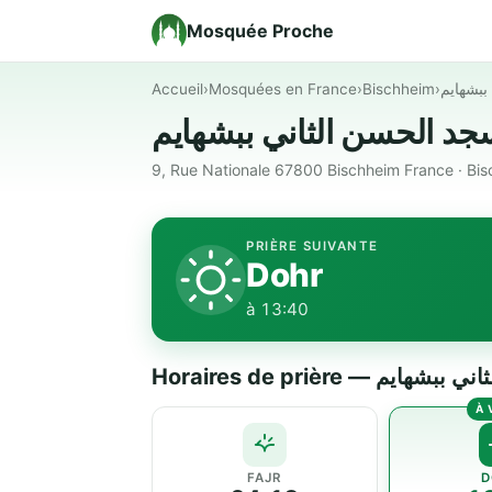
Mosquée Proche
Accueil
›
Mosquées en France
›
Bischheim
›
ببشهايم
9, Rue Nationale 67800 Bischheim France · Bi
PRIÈRE SUIVANTE
Dohr
à 13:40
Horaires de prière —
FAJR
D