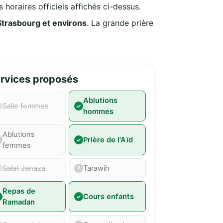
 horaires officiels affichés ci-dessus.
Strasbourg et environs
. La grande prière
rvices proposés
Ablutions
Salle femmes
hommes
Ablutions
Prière de l'Aïd
femmes
Salat Janaza
Tarawih
Repas de
Cours enfants
Ramadan